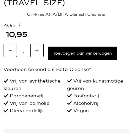
(TRAVEL SIZE)
Oil-Free AHA/BHA Blemish Cleanser
40ml /
10,95
-
+
Toevoegen aan winkelwagen
Voorheen bekend als Beta Cleanse™.
Vrij van synthetische
Vrij van kunstmatige
kleuren
geuren
Parabenenvrij
Fosfaatvrij
Vrij van palmolie
Alcoholvrij
Diervriendelijk
Vegan