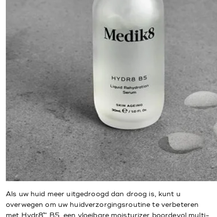
Als uw huid meer uitgedroogd dan droog is, kunt u
overwegen om uw huidverzorgingsroutine te verbeteren
met Hydr8™ B5, een vloeibare moisturizer boordevol multi-