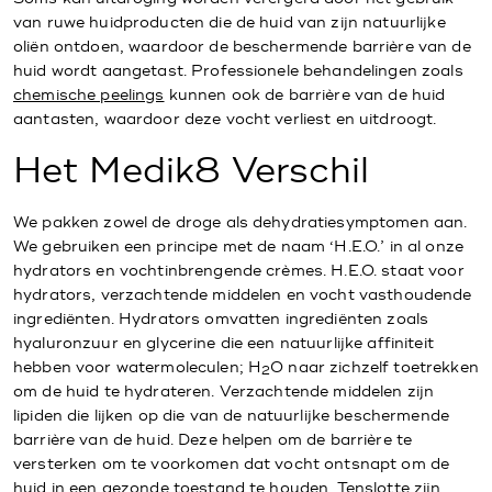
van ruwe huidproducten die de huid van zijn natuurlijke
oliën ontdoen, waardoor de beschermende barrière van de
huid wordt aangetast. Professionele behandelingen zoals
chemische peelings
kunnen ook de barrière van de huid
aantasten, waardoor deze vocht verliest en uitdroogt.
Het Medik8 Verschil
We pakken zowel de droge als dehydratiesymptomen aan.
We gebruiken een principe met de naam ‘H.E.O.’ in al onze
hydrators en vochtinbrengende crèmes. H.E.O. staat voor
hydrators, verzachtende middelen en vocht vasthoudende
ingrediënten. Hydrators omvatten ingrediënten zoals
hyaluronzuur en glycerine die een natuurlijke affiniteit
hebben voor watermoleculen; H
O naar zichzelf toetrekken
2
om de huid te hydrateren. Verzachtende middelen zijn
lipiden die lijken op die van de natuurlijke beschermende
barrière van de huid. Deze helpen om de barrière te
versterken om te voorkomen dat vocht ontsnapt om de
huid in een gezonde toestand te houden. Tenslotte zijn