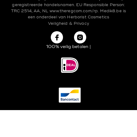
geregistreerde handelsnamen.
EU Responsible Person:
TRC 2514, AA, NL
www.theregcom.com/rp.
Medik8.be is
een onderdeel van
Herborist Cosmetics
Veiligheid & Privacy
100% veilig betalen |