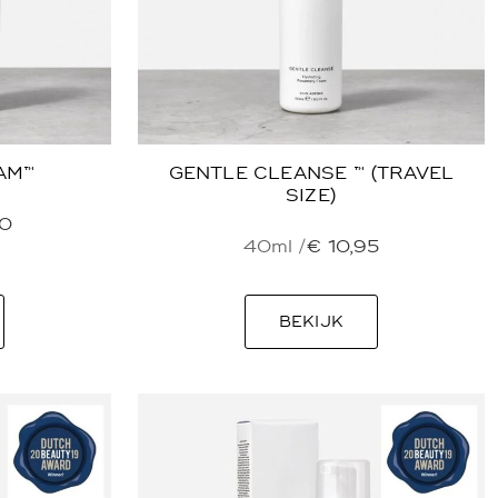
AM™
GENTLE CLEANSE ™ (TRAVEL
SIZE)
0
40ml /
€
10,95
BEKIJK