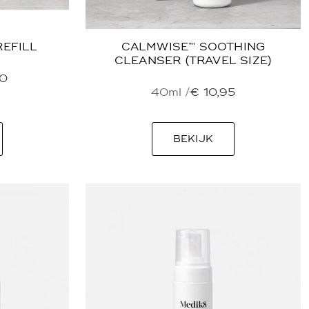
REFILL
CALMWISE™ SOOTHING
CLEANSER (TRAVEL SIZE)
0
40ml /
€
10,95
BEKIJK