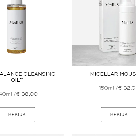
BALANCE CLEANSING
MICELLAR MOUS
OIL™
150ml /
€
32,0
40ml /
€
38,00
BEKIJK
BEKIJK