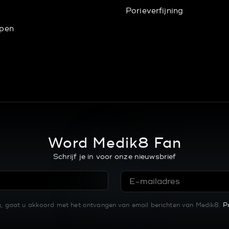
Porieverfijning
pen
Word Medik8 Fan
Schrijf je in voor onze nieuwsbrief
ng, gaat u akkoord met het ontvangen van email berichten van Medik8.
P