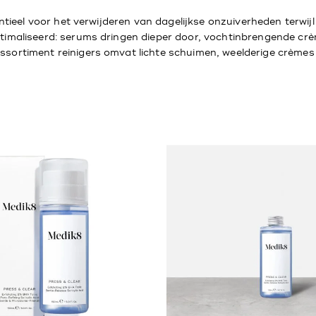
entieel voor het verwijderen van dagelijkse onzuiverheden terwij
ptimaliseerd: serums dringen dieper door, vochtinbrengende c
ortiment reinigers omvat lichte schuimen, weelderige crèmes en