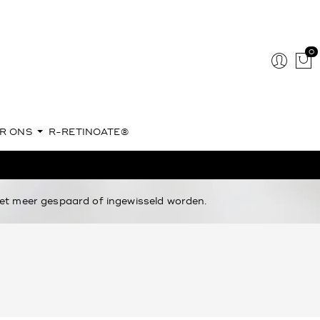
0
R ONS
R-RETINOATE®
t meer gespaard of ingewisseld worden.