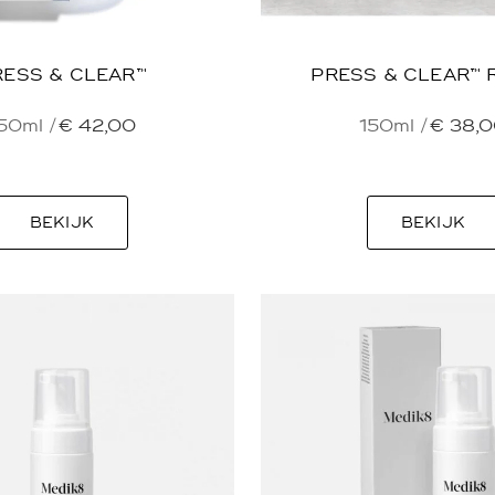
RESS & CLEAR™
PRESS & CLEAR™ 
50ml /
€
42,00
150ml /
€
38,0
BEKIJK
BEKIJK