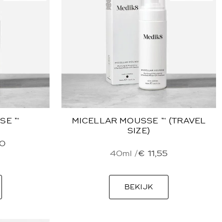
SE ™
MICELLAR MOUSSE ™ (TRAVEL
SIZE)
0
40ml /
€
11,55
BEKIJK