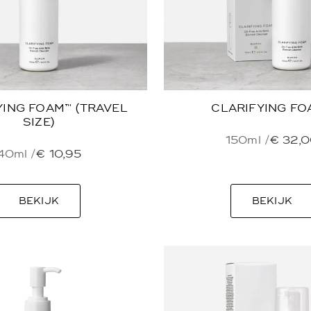
YING FOAM™ (TRAVEL
CLARIFYING FO
SIZE)
150ml /
€
32,0
40ml /
€
10,95
BEKIJK
BEKIJK