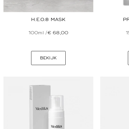
H.E.O.® MASK
P
100ml /
€
68,00
1
BEKIJK