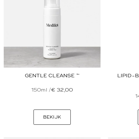
GENTLE CLEANSE ™
LIPID-
150ml /
€
32,00
1
BEKIJK