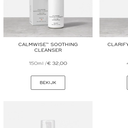
CALMWISE™ SOOTHING
CLARIF
CLEANSER
150ml /
€
32,00
BEKIJK