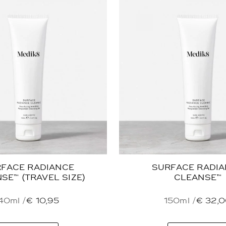
FACE RADIANCE
SURFACE RADI
SE™ (TRAVEL SIZE)
CLEANSE™
40ml /
€
10,95
150ml /
€
32,0