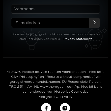
Door inschrijving, gaat u akkoord met het ontvangen van
email berichten van Medik8.
Privacy statement
© 2026 Medik8.be. Alle rechten voorbehouden. “Medik8”,
“CSA Philosophy” en “Results without compromise” zijn
geregistreerde handelsnamen.
EU Responsible Person:
TRC 2514, AA, NL
www.theregcom.com/rp.
Medik8.be is
een onderdeel van
Herborist Cosmetics
Veiligheid & Privacy