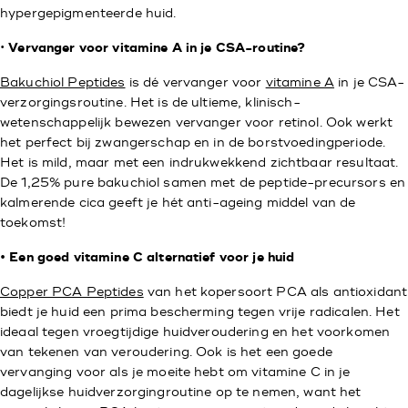
hypergepigmenteerde huid.
•
Vervanger voor vitamine A in je CSA-routine?
Bakuchiol Peptides
is dé vervanger voor
vitamine A
in je CSA-
verzorgingsroutine. Het is de ultieme, klinisch-
wetenschappelijk bewezen vervanger voor retinol. Ook werkt
het perfect bij zwangerschap en in de borstvoedingperiode.
Het is mild, maar met een indrukwekkend zichtbaar resultaat.
De 1,25% pure bakuchiol samen met de peptide-precursors en
kalmerende cica geeft je hét anti-ageing middel van de
toekomst!
• Een goed vitamine C alternatief voor je huid
Copper PCA Peptides
van het kopersoort PCA als antioxidant
biedt je huid een prima bescherming tegen vrije radicalen. Het
ideaal tegen vroegtijdige huidveroudering en het voorkomen
van tekenen van veroudering. Ook is het een goede
vervanging voor als je moeite hebt om vitamine C in je
dagelijkse huidverzorgingroutine op te nemen, want het