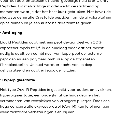
Voor de rode, ontstoken of
acne-gevoelige huid
is er
Clarity
Peptides
. Dit melkachtige middel werkt verzachtend op
momenten waar je dat het best kunt gebruiken. Het bevat de
nieuwste generatie Crystalide peptiden, om de afvalproteïnen
op te ruimen en je een kristalheldere teint te geven.
•
Anti-aging
Liquid Peptides
gaat met een peptide-aandeel van 30%
expressierimpels te lijf. In de huidlaag waar dat het meest
nodig is daalt een combi neer van koperpeptide, externe
peptiden en een polymeer omhulsel op de zogeheten
fibroblastcellen. Je huid wordt er zacht van, is diep
gehydrateerd en gaat er jeugdiger uitzien.
•
Hyperpigmentatie
Het type
Oxy-R Peptides
is geschikt voor ouderdomsvlekken,
hyperpigmentatie, een ongelijkmatige huidskleur en het
verminderen van restplekjes van vroegere puistjes. Door een
hoge concentratie oxyresveratrol (Oxy-R) kun je binnen een
week zichtbare verbeteringen zien bij een