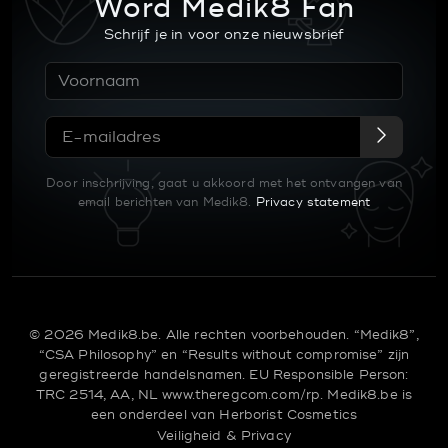
Word Medik8 Fan
Schrijf je in voor onze nieuwsbrief
Door inschrijving, gaat u akkoord met het ontvangen van
email berichten van Medik8.
Privacy statement
© 2026 Medik8.be. Alle rechten voorbehouden. “Medik8”,
“CSA Philosophy” en “Results without compromise” zijn
geregistreerde handelsnamen.
EU Responsible Person:
TRC 2514, AA, NL
www.theregcom.com/rp.
Medik8.be is
een onderdeel van
Herborist Cosmetics
Veiligheid & Privacy