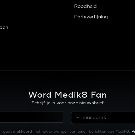
Roodheid
Porieverfijning
pen
Word Medik8 Fan
Schrijf je in voor onze nieuwsbrief
ng, gaat u akkoord met het ontvangen van email berichten van Medik8.
P