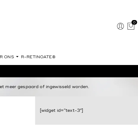
0
R ONS
R-RETINOATE®
t meer gespaard of ingewisseld worden.
[widget id=”text-3″]