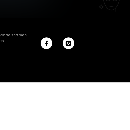
 handelsnamen.
cs