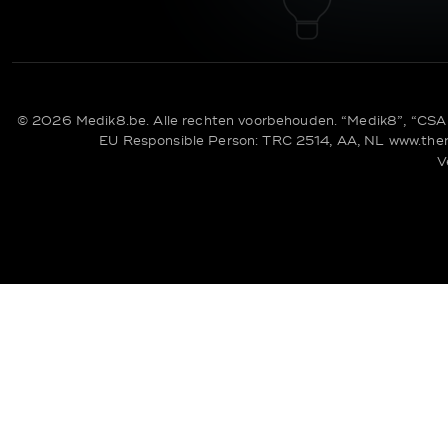
© 2026 Medik8.be. Alle rechten voorbehouden. “Medik8”, “CSA 
EU Responsible Person: TRC 2514, AA, NL
www.the
V