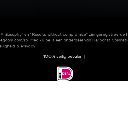
Philosophy” en “Results without compromise” zijn geregistreerde
regcom.com/rp.
Medik8.be is een onderdeel van
Herborist Cosmeti
eiligheid & Privacy
100% veilig betalen |