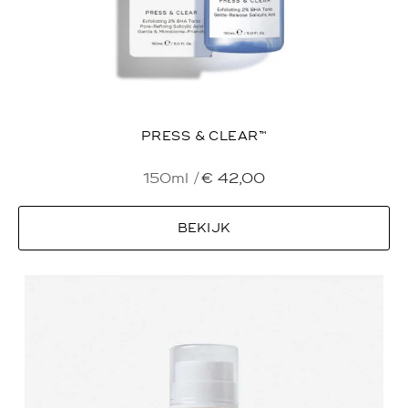
PRESS & CLEAR™
150ml /
€
42,00
BEKIJK