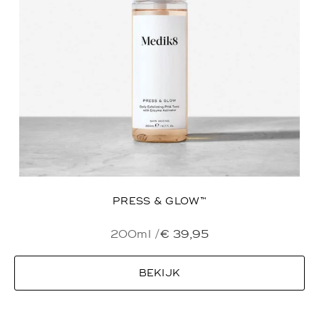
PRESS & GLOW™
200ml /
€
39,95
BEKIJK