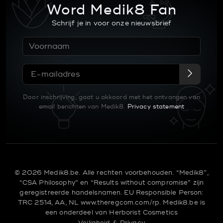
Word Medik8 Fan
Schrijf je in voor onze nieuwsbrief
Door inschrijving, gaat u akkoord met het ontvangen van
email berichten van Medik8.
Privacy statement
© 2026 Medik8.be. Alle rechten voorbehouden. “Medik8”,
“CSA Philosophy” en “Results without compromise” zijn
geregistreerde handelsnamen.
EU Responsible Person:
TRC 2514, AA, NL
www.theregcom.com/rp.
Medik8.be is
een onderdeel van
Herborist Cosmetics
Veiligheid & Privacy